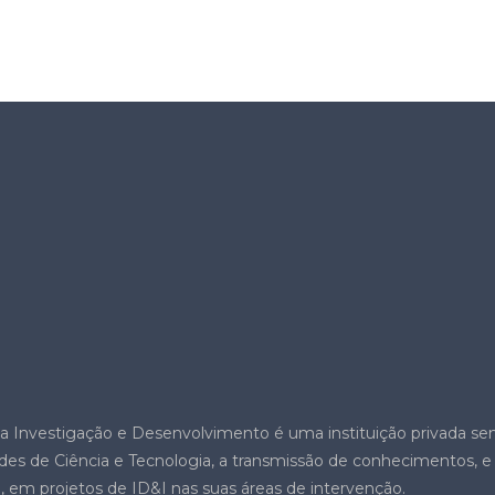
a a Investigação e Desenvolvimento é uma instituição privada sem
ades de Ciência e Tecnologia, a transmissão de conhecimentos, e
al, em projetos de ID&I nas suas áreas de intervenção.