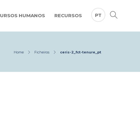
PT
CURSOS HUMANOS
RECURSOS
Home
Ficheiros
ceris-2_fct-tenure_pt