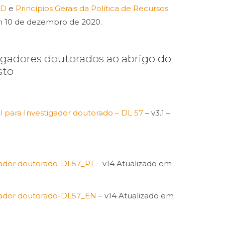
ID
e
Princípios Gerais da Política de Recursos
m 10 de dezembro de 2020.
igadores doutorados ao abrigo do
sto
 para Investigador doutorado – DL 57
– v3.1 –
igador doutorado-DL57_PT
– v14 Atualizado em
igador doutorado-DL57_EN
– v14 Atualizado em