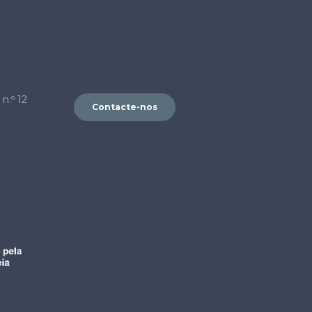
n.º 12
Contacte-nos