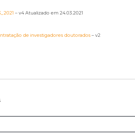
3_2021
– v4 Atualizado em 24.03.2021
tratação de investigadores doutorados
– v2
s