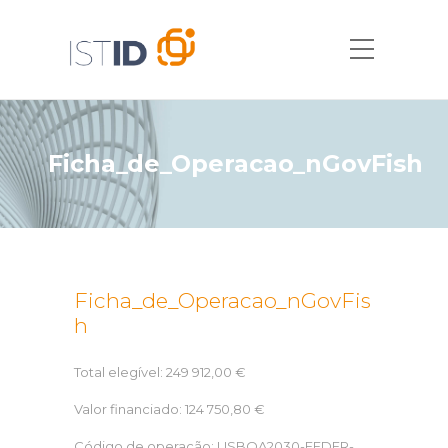
Ficha_de_Operacao_nGovFish
Ficha_de_Operacao_nGovFis
h
Total elegível: 249 912,00 €
Valor financiado: 124 750,80 €
Código de operação: LISBOA2030-FEDER-