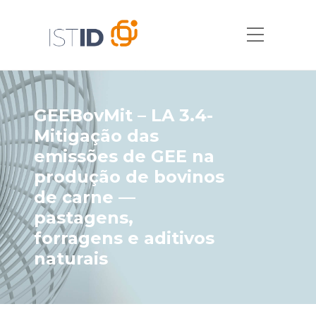
GEEBovMit – LA 3.4-
Mitigação das
emissões de GEE na
produção de bovinos
de carne —
pastagens,
forragens e aditivos
naturais