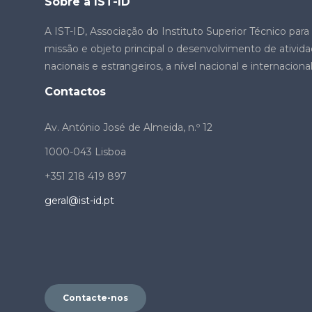
Sobre a IST-ID
A IST-ID, Associação do Instituto Superior Técnico par
missão e objeto principal o desenvolvimento de ativid
nacionais e estrangeiros, a nível nacional e internacion
Contactos
Av. António José de Almeida, n.º 12
1000-043 Lisboa
+351 218 419 897
geral@ist-id.pt
Contacte-nos