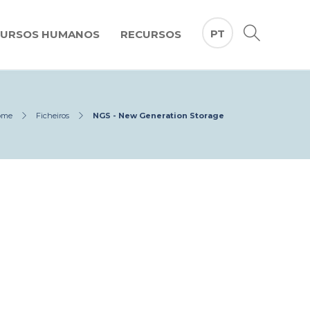
PT
CURSOS HUMANOS
RECURSOS
ome
Ficheiros
NGS - New Generation Storage